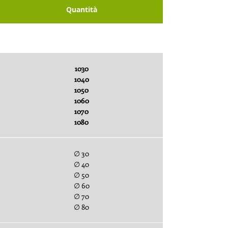
Quantità
Sottobuste x pezzi
1030
1040
1050
1060
1070
1080
∅ 30
∅ 40
∅ 50
∅ 60
∅ 70
∅ 80