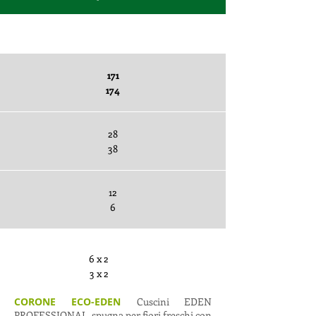
Sottobuste x pezzi
171
174
28
38
12
6
6 x 2
3 x 2
CORONE ECO-EDEN
Cuscini EDEN
PROFESSIONAL, spugna per fiori freschi con