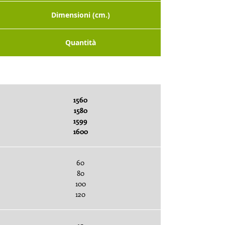
Dimensioni (cm.)
Quantità
Sottobuste x pezzi
1560
1580
1599
1600
60
80
100
120