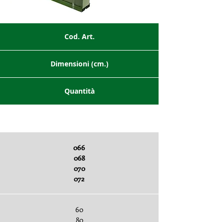
Cod. Art.
Dimensioni (cm.)
Quantità
Sottobuste x pezzi
066
068
070
072
60
80