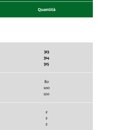
Quantità
Sottobuste x pezzi
313
314
315
80
100
120
2
2
2