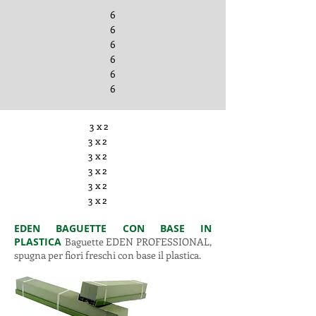
6
6
6
6
6
6
3 x 2
3 x 2
3 x 2
3 x 2
3 x 2
3 x 2
EDEN BAGUETTE CON BASE IN
PLASTICA
Baguette EDEN PROFESSIONAL,
spugna per fiori freschi con base il plastica.