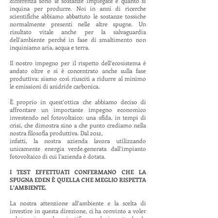
differenza sono le sostanze impiegate e quanto si
inquina per produrre. Noi in anni di ricerche
scientifiche abbiamo abbattuto le sostanze tossiche
normalmente presenti nelle altre spugne. Un
risultato vitale anche per la salvaguardia
dell’ambiente perché in fase di smaltimento non
inquiniamo aria, acqua e terra.
Il nostro impegno per il rispetto dell’ecosistema è
andato oltre e si è concentrato anche sulla fase
produttiva: siamo così riusciti a ridurre al minimo
le emissioni di anidride carbonica.
È proprio in quest’ottica che abbiamo deciso di
affrontare un importante impegno economico
investendo nel fotovoltaico: una sfida, in tempi di
crisi, che dimostra sino a che punto crediamo nella
nostra filosofia produttiva. Dal 2012,
infatti, la nostra azienda lavora utilizzando
unicamente energia verde.generata dall’impianto
fotovoltaico di cui l’azienda è dotata.
I TEST EFFETTUATI CONFERMANO CHE LA
SPUGNA EDEN È QUELLA CHE MEGLIO RISPETTA
L’AMBIENTE.
La nostra attenzione all’ambiente e la scelta di
investire in questa direzione, ci ha convinto a voler