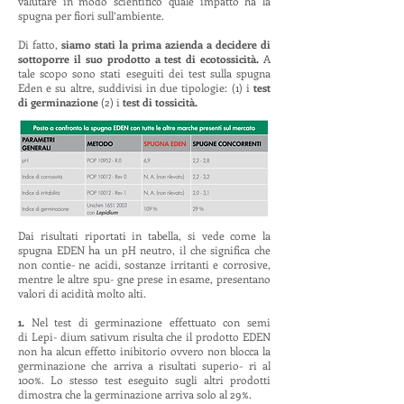
valutare in modo scientifico quale impatto ha la
spugna per fiori sull’ambiente.
Di fatto,
siamo stati la prima azienda a decidere di
sottoporre il suo prodotto a test di ecotossicità.
A
tale scopo sono stati eseguiti dei test sulla spugna
Eden e su altre, suddivisi in due tipologie: (1) i
test
di germinazione
(2) i
test di tossicità.
Dai risultati riportati in tabella, si vede come la
spugna EDEN ha un pH neutro, il che significa che
non contie- ne acidi, sostanze irritanti e corrosive,
mentre le altre spu- gne prese in esame, presentano
valori di acidità molto alti.
1.
Nel test di germinazione effettuato con semi
di Lepi- dium sativum risulta che il prodotto EDEN
non ha alcun effetto inibitorio ovvero non blocca la
germinazione che arriva a risultati superio- ri al
100%. Lo stesso test eseguito sugli altri prodotti
dimostra che la germinazione arriva solo al 29%.